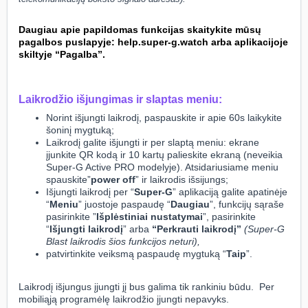
Daugiau apie papildomas funkcijas skaitykite mūsų
pagalbos puslapyje: help.super-g.watch arba aplikacijoje
skiltyje “Pagalba”.
Laikrodžio išjungimas ir slaptas meniu:
Norint išjungti laikrodį, paspauskite ir apie 60s laikykite
šoninį mygtuką;
Laikrodį galite išjungti ir per slaptą meniu: ekrane
įjunkite QR kodą ir 10 kartų palieskite ekraną (neveikia
Super-G Active PRO modelyje). Atsidariusiame meniu
spauskite”
power off
” ir laikrodis išsijungs;
Išjungti laikrodį per “
Super-G
” aplikaciją galite apatinėje
“
Meniu
” juostoje paspaudę “
Daugiau
”, funkcijų sąraše
pasirinkite ”
Išplėstiniai
nustatymai
”, pasirinkite
“
Išjungti laikrodį
” arba
“Perkrauti laikrodį”
(Super-G
Blast laikrodis šios funkcijos neturi),
patvirtinkite veiksmą paspaudę mygtuką “
Taip
”.
Laikrodį išjungus įjungti jį bus galima tik rankiniu būdu. Per
mobiliąją programėlę laikrodžio įjungti nepavyks.