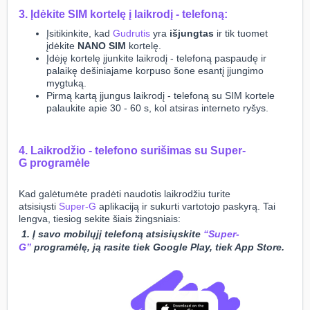
3. Įdėkite SIM kortelę į laikrodį - telefoną:
Įsitikinkite, kad
Gudrutis
yra
i
šjungtas
ir tik tuomet
įdėkite
NANO SIM
kortelę.
Įdėję kortelę įjunkite laikrodį - telefoną paspaudę ir
palaikę dešiniajame korpuso šone esantį įjungimo
mygtuką.
Pirmą kartą įjungus laikrodį - telefoną su SIM kortele
palaukite apie 30 - 60 s, kol atsiras interneto ryšys.
4. Laikrodžio - telefono surišimas su
Super-
G
programėle
Kad galėtumėte pradėti naudotis laikrodžiu turite
atsisiųsti
Super-G
aplikaciją ir sukurti vartotojo paskyrą. Tai
lengva, tiesiog sekite šiais žingsniais:
1. Į savo mobilųjį telefoną atsisiųskite
“Super-
G”
programėlę, ją rasite tiek Google Play, tiek App Store.