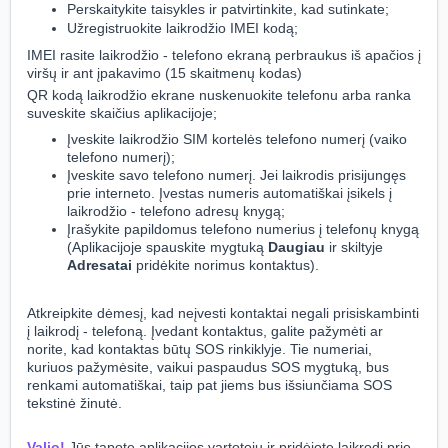
Perskaitykite taisykles ir patvirtinkite, kad sutinkate;
Užregistruokite laikrodžio IMEI kodą;
IMEI rasite laikrodžio - telefono ekraną perbraukus iš apačios į
viršų ir ant įpakavimo (15 skaitmenų kodas)
QR kodą laikrodžio ekrane nuskenuokite telefonu arba ranka
suveskite skaičius aplikacijoje;
Įveskite laikrodžio SIM kortelės telefono numerį (vaiko
telefono numerį);
Įveskite savo telefono numerį. Jei laikrodis prisijungęs
prie interneto. Įvestas numeris automatiškai įsikels į
laikrodžio - telefono adresų knygą;
Įrašykite papildomus telefono numerius į telefonų knygą
(Aplikacijoje spauskite mygtuką
Daugiau
ir skiltyje
Adresatai
pridėkite norimus kontaktus).
Atkreipkite dėmesį, kad neįvesti kontaktai negali prisiskambinti
į laikrodį - telefoną. Įvedant kontaktus, galite pažymėti ar
norite, kad kontaktas būtų SOS rinkiklyje. Tie numeriai,
kuriuos pažymėsite, vaikui paspaudus SOS mygtuką, bus
renkami automatiškai, taip pat jiems bus išsiunčiama SOS
tekstinė žinutė.
Valio!
Jūs tapote aplikacijos vartotoju ir pridėjote laikrodį prie