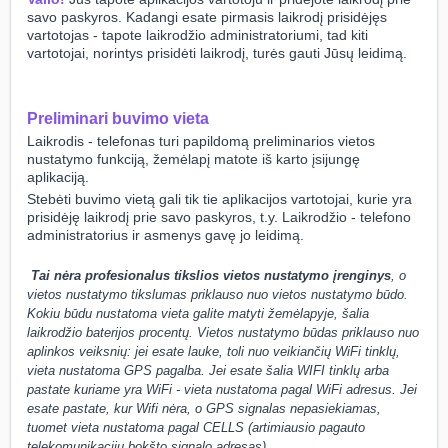
savo paskyros. Kadangi esate pirmasis laikrodį prisidėjęs
vartotojas - tapote laikrodžio administratoriumi, tad kiti
vartotojai, norintys prisidėti laikrodį, turės gauti Jūsų leidimą.
Preliminari buvimo vieta
Laikrodis - telefonas turi papildomą preliminarios vietos
nustatymo funkciją, žemėlapį matote iš karto įsijungę
aplikaciją.
Stebėti buvimo vietą gali tik tie aplikacijos vartotojai, kurie yra
prisidėję laikrodį prie savo paskyros, t.y. Laikrodžio - telefono
administratorius ir asmenys gavę jo leidimą.
Tai nėra profesionalus tikslios vietos nustatymo įrenginys
, o
vietos nustatymo tikslumas priklauso nuo vietos nustatymo būdo.
Kokiu būdu nustatoma vieta galite matyti žemėlapyje, šalia
laikrodžio baterijos procentų.
Vietos nustatymo būdas priklauso nuo
aplinkos veiksnių: jei esate lauke, toli nuo veikiančių WiFi tinklų,
vieta nustatoma GPS pagalba. Jei esate šalia WIFI tinklų arba
pastate kuriame yra WiFi - vieta nustatoma pagal WiFi adresus. Jei
esate pastate, kur Wifi nėra, o GPS signalas nepasiekiamas,
tuomet vieta nustatoma pagal CELLS (artimiausio pagauto
telekomunikacijų bokšto signalo adresas).