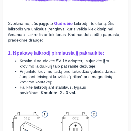
Sveikiname, Jūs įsigijote
Gudručio
laikrodį - telefoną. Šis
laikrodis yra unikalus įrenginys, kuris veikia kiek kitaip nei
išmanusis laikrodis ar telefonas. Kad naudotis būtų paprasta,
pradėkime drauge:
1.
Išpakavę laikrodį pirmiausia jį pakraukite:
Krovimui naudokite 5V 1A adapterį, sujunkite jį su
krovimo laidu,kurį taip pat rasite dėžutėje;
Prijunkite krovimo laidą prie laikrodžio galinės dalies.
Jungiant teisingai kroviklis “prilips” prie magnetinių
krovimo kontaktų;
Palikite laikrodį ant stabilaus, lygaus
paviršiaus.
Kraukite 2 - 3 val.