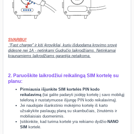
SVARBU!
“Fast charger” ir kiti įkrovikliai, kurių išduodama krovimo srovė
didesnė nei 1A - netinkami Gudručio laikrodžiams. Netinkamai
kraunamiems laikrodžiams garantija netaikoma.
2. Paruoškite laikrodžiui reikalingą SIM kortelę su
planu:
Pirmiausia išjunkite SIM kortelės PIN kodo
reikalavimą
(tai galite padaryti įsidėję kortelę į savo mobilųjį
telefoną ir nustatymuose išjungę PIN kodo reikalavimą).
Jei naudojate išankstinio mokėjimo kortelę iš karto
užsakykite paslaugų planą su skambučiais, žinutėmis ir
mobiliaisiais duomenimis.
Įsitikinkite, kad turima kortelė yra reikiamo dydžio-
NANO
SIM
kortelė.