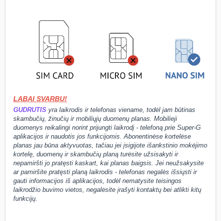
LA
BAI SVARBU
!
GUDRUTIS
yra laikrodis ir telefonas viename, todėl jam būtinas
skambučių, žinučių ir mobiliųjų duomenų planas. Mobilieji
duomenys reikalingi norint prijungti laikrodį - telefoną prie Super-G
aplikacijos ir naudotis jos funkcijomis. Abonentinėse kortelėse
planas jau būna aktyvuotas, tačiau jei įsigijote išankstinio mokėjimo
kortelę, duomenų ir skambučių planą turėsite užsisakyti ir
nepamiršti jo pratęsti kaskart, kai planas baigsis. Jei neužsakysite
ar pamiršite pratęsti planą laikrodis - telefonas negalės išsiųsti ir
gauti informacijos iš aplikacijos, todėl nematysite teisingos
laikrodžio buvimo vietos, negalėsite įrašyti kontaktų bei atlikti kitų
funkcijų.