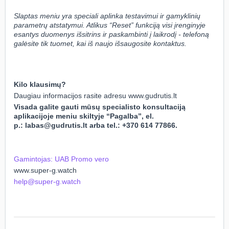
Slaptas meniu yra speciali aplinka testavimui ir gamyklinių
parametrų atstatymui. Atlikus “Reset” funkciją visi įrenginyje
esantys duomenys išsitrins ir paskambinti į laikrodį - telefoną
galėsite tik tuomet, kai iš naujo išsaugosite kontaktus.
Kilo klausimų?
Daugiau informacijos rasite adresu
www.gudrutis.lt
Visada galite gauti mūsų specialisto konsultaciją
aplikacijoje meniu skiltyje “Pagalba”, el.
p.:
labas@gudrutis.lt
arba tel.: +370 614 77866
.
Gamintojas: UAB Promo vero
www.super-g.watch
help@super-g.watch