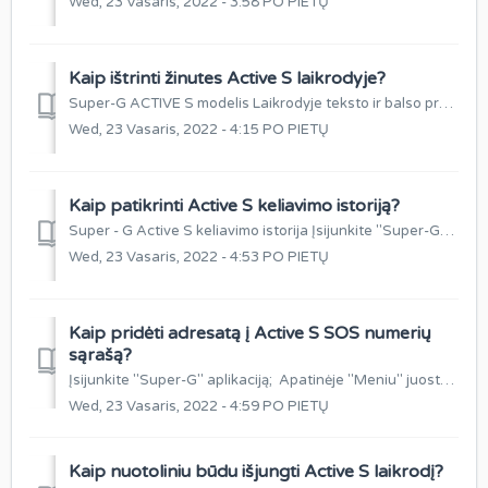
Wed, 23 Vasaris, 2022 - 3:58 PO PIETŲ
Kaip ištrinti žinutes Active S laikrodyje?
Super-G ACTIVE S modelis Laikrodyje teksto ir balso pranešimai išsitrina automatiškai, todėl patiems jų ištrinti galimybės nėra. Laikrodis savo atmintyj...
Wed, 23 Vasaris, 2022 - 4:15 PO PIETŲ
Kaip patikrinti Active S keliavimo istoriją?
Super - G Active S keliavimo istorija Įsijunkite "Super-G" aplikaciją; Apatinėje "Meniu" juostoje pasirinkite funkciją "Da...
Wed, 23 Vasaris, 2022 - 4:53 PO PIETŲ
Kaip pridėti adresatą į Active S SOS numerių
sąrašą?
Įsijunkite "Super-G" aplikaciją; Apatinėje "Meniu" juostoje pasirinkite funkciją "Daugiau": Funkcijų sąraše pasirinkite ...
Wed, 23 Vasaris, 2022 - 4:59 PO PIETŲ
Kaip nuotoliniu būdu išjungti Active S laikrodį?