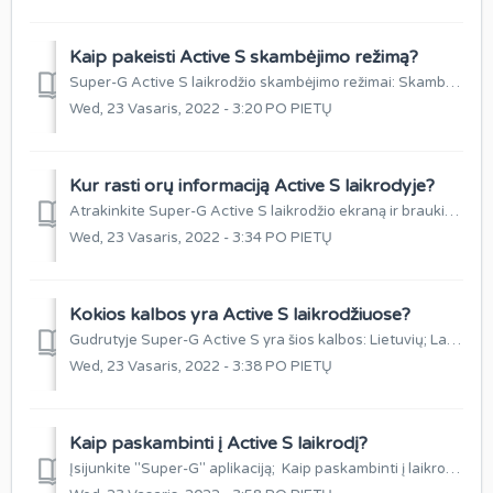
Kaip pakeisti Active S skambėjimo režimą?
Super-G Active S laikrodžio skambėjimo režimai: Skambėjimas ir vibracija Vibracija Begarsis Norėdami pakeisti skambėjimo režimą Super-G Active S la...
Wed, 23 Vasaris, 2022 - 3:20 PO PIETŲ
Kur rasti orų informaciją Active S laikrodyje?
Atrakinkite Super-G Active S laikrodžio ekraną ir braukite per ekraną iš viršaus į apačią. Laikrodis rodo orų informaciją realiu laiku.
Wed, 23 Vasaris, 2022 - 3:34 PO PIETŲ
Kokios kalbos yra Active S laikrodžiuose?
Gudrutyje Super-G Active S yra šios kalbos: Lietuvių; Latvių; Estų; Anglų; Prancūzų; Ispanų; Lenkų; Vokiečių; Rusų.
Wed, 23 Vasaris, 2022 - 3:38 PO PIETŲ
Kaip paskambinti į Active S laikrodį?
Įsijunkite "Super-G" aplikaciją; Kaip paskambinti į laikrodį? Apatinėje "Meniu" juostoje pasirinkite funkciją "Skambučiai";...