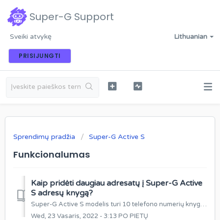
Super-G Support
Sveiki atvykę
Lithuanian
PRISIJUNGTI
Sprendimų pradžia
Super-G Active S
Funkcionalumas
Kaip pridėti daugiau adresatų į Super-G Active
S adresų knygą?
Super-G Active S modelis turi 10 telefono numerių knygelę iš kurių 3 adresatai gali būti SOS numeriai. Kaip pridėti daugiau adresatų į Gudručio adresų ...
Wed, 23 Vasaris, 2022 - 3:13 PO PIETŲ