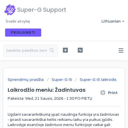
Super-G Support
Sveiki atvykę
Lithuanian
PRISIJUNGTI
Sprendimų pradžia
Super-G i5
Super-G i5 laikrodis
Laikrodžio meniu: Žadintuvas
Print
Pakeista: Wed, 21 Sausis, 2026 - 1:30 PO PIETŲ
Ugdant savarankiškumą ypač naudinga funkcija yra žadintuvas
- įprasti savarankiškai keltis reikiamu laiku yra puikus įgūdis.
Laikrodyje esančioje žadintuvo meniu funkcijoje vaikai gali