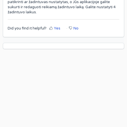
patikrinti ar žadintuvas nustatytas, o Jūs aplikacijoje galite
sukurti ir redaguoti reikiamą žadintuvo laiką. Galite nustatyti 4
žadintuvo laikus.
Did you find it helpful?
Yes
No