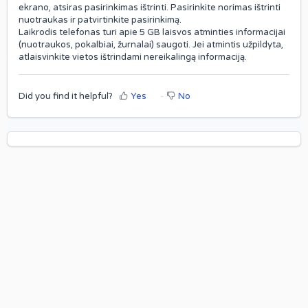
ekrano, atsiras pasirinkimas ištrinti. Pasirinkite norimas ištrinti
nuotraukas ir patvirtinkite pasirinkimą.
Laikrodis telefonas turi apie 5 GB laisvos atminties informacijai
(nuotraukos, pokalbiai, žurnalai) saugoti. Jei atmintis užpildyta,
atlaisvinkite vietos ištrindami nereikalingą informaciją.
Did you find it helpful?
Yes
No